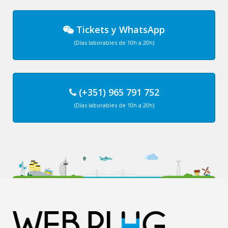
Tickets
y
WhatsApp
(Días laborables de 10h a 20h)
(+351) 965 791 752
(Días laborables de 10h a 20h)