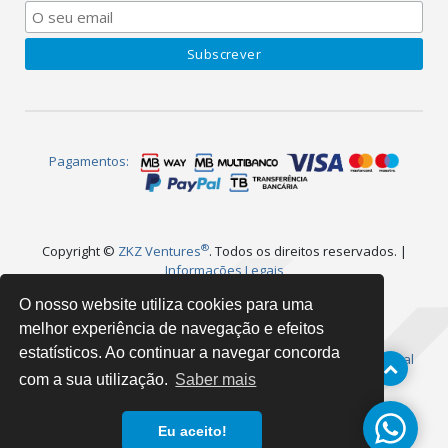
Pagamentos:
®
Copyright ©
ZKZ Ventures
. Todos os direitos reservados. |
Informações Legais
®
WebPlug
é uma marca registada e faz parte da
O nosso website utiliza cookies para uma
melhor experiência de navegação e efeitos
estatísticos. Ao continuar a navegar concorda
®
®
Nossas Marcas |
ZKZ Ventures
•
WebPlug
•
Visual
®
®
Take
•
LNKS.ES
com a sua utilização.
Saber mais
Aos valores apresentados acresce IVA à taxa legal em vigor. |
Eu aceito!
Livro de Reclamações