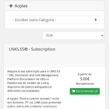
Acções
LNKS.ES® - Subscription
Adquira a sua subscrição para o LNKS.ES
A partir de
- URL Shortener and Link Management
5.00€
Platform (Encurtador de URLs e
Plataforma de Gestão de Links),
Mensalmente
dispomos de planos adequados a
diferentes necessidades.
Encomendar já!
A opção "Rent a custom domain" inclui
um domínio .PT ou .LINK (caso pretenda
outro, entre em contacto connosco)