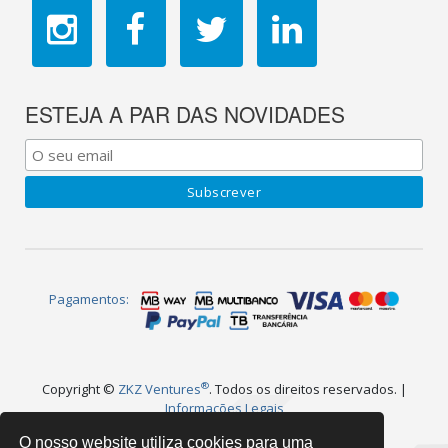
ESTEJA A PAR DAS NOVIDADES
Pagamentos:
®
Copyright ©
ZKZ Ventures
. Todos os direitos reservados. |
Informações Legais
®
WebPlug
é uma marca registada e faz parte da
O nosso website utiliza cookies para uma