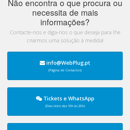
Não encontra o que procura ou
necessita de mais
informações?
Contacte-nos e diga-nos o que deseja para lhe
criarmos uma solução à medida!
info@WebPlug.pt
(Página de Contactos)
Tickets
e
WhatsApp
(Dias úteis das 10h às 20h)